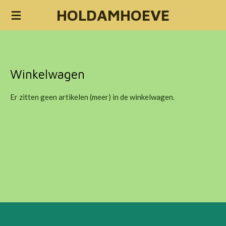
HOLDAMHOEVE
Ga
direct
naar
de
hoofdinhoud
Winkelwagen
Er zitten geen artikelen (meer) in de winkelwagen.