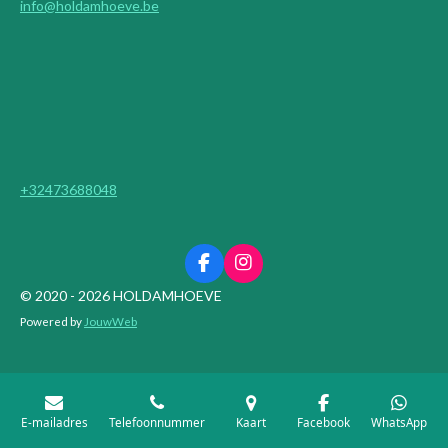
info@holdamhoeve.be
+32473688048
F
I
a
n
© 2020 - 2026 HOLDAMHOEVE
c
s
Powered by
JouwWeb
e
t
b
a
o
g
o
r
k
a
m
E-mailadres
Telefoonnummer
Kaart
Facebook
WhatsApp