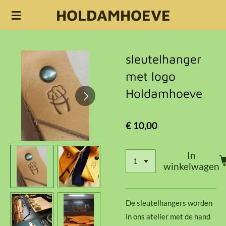
HOLDAMHOEVE
Ga
direct
naar
de
sleutelhanger
hoofdinhoud
met logo
Holdamhoeve
€ 10,00
In
winkelwagen
De sleutelhangers worden
in ons atelier met de hand